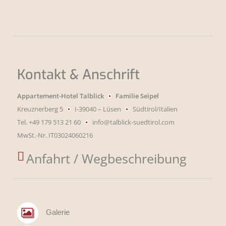
Kontakt & Anschrift
Appartement-Hotel Talblick
Familie Seipel
Kreuznerberg 5
I-39040 – Lüsen
Südtirol/Italien
Tel.
+49 179 513 21 60
info@talblick-suedtirol.com
MwSt.-Nr. IT03024060216

Anfahrt / Wegbeschreibung
Galerie