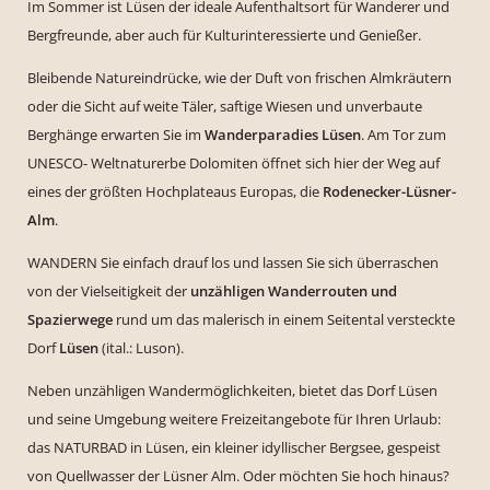
Im Sommer ist Lüsen der ideale Aufenthaltsort für Wanderer und
Bergfreunde, aber auch für Kulturinteressierte und Genießer.
Bleibende Natureindrücke, wie der Duft von frischen Almkräutern
oder die Sicht auf weite Täler, saftige Wiesen und unverbaute
Berghänge erwarten Sie im
Wanderparadies Lüsen
. Am Tor zum
UNESCO- Weltnaturerbe Dolomiten öffnet sich hier der Weg auf
eines der größten Hochplateaus Europas, die
Rodenecker-Lüsner-
Alm
.
WANDERN Sie einfach drauf los und lassen Sie sich überraschen
von der Vielseitigkeit der
unzähligen Wanderrouten und
Spazierwege
rund um das malerisch in einem Seitental versteckte
Dorf
Lüsen
(ital.: Luson).
Neben unzähligen Wandermöglichkeiten, bietet das Dorf Lüsen
und seine Umgebung weitere Freizeitangebote für Ihren Urlaub:
das NATURBAD in Lüsen, ein kleiner idyllischer Bergsee, gespeist
von Quellwasser der Lüsner Alm. Oder möchten Sie hoch hinaus?