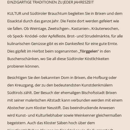
EINZIGARTIGE TRADITIONEN ZU JEDER JAHRESZEIT
KULTUR und Südtiroler Brauchtum begleiten Sie in Brixen und dem
Eisacktal durch das ganze Jahr. Die Feste dort werden gefeiert wie
sie fallen. Ob Weintage, Zwetschgen-, Kastanien-, Kräuterwochen,
ob Speck- Knödel- oder Apfelfeste, Brot- und Strudelmärkte, für alle
kulinarischen Genüsse gibt es ein Dankesfest für eine gute Ernte.
Dies gipfelt im Herbst beim sogenannten „
Törggelen
“ in den
Buschenschänken, wo Sie all diese Südtiroler Köstlichkeiten
probieren können.
Besichtigen Sie den bekannten Dom in Brixen, die Hofburg oder
den Kreuzgang, der zu den bedeutendsten Kunstdenkmälern
Südtirols zählt. Der Besuch der ehemaligen Bischofsstadt Brixen
mit seiner malerischen Altstadt kann verbunden werden mit einem
Abstecher zum Kloster Neustift. Das beeindruckende Anwesen
wird Kunst- und Kulturliebhaber sowie Weinkenner gleichermaßen
begeistern. Auch das Kloster Säben hoch über dem