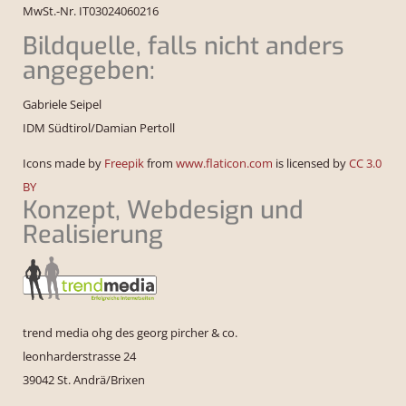
MwSt.-Nr. IT03024060216
Bildquelle, falls nicht anders
angegeben:
Gabriele Seipel
IDM Südtirol/Damian Pertoll
Icons made by
Freepik
from
www.flaticon.com
is licensed by
CC 3.0
BY
Konzept, Webdesign und
Realisierung
trend media ohg des georg pircher & co.
leonharderstrasse 24
39042 St. Andrä/Brixen