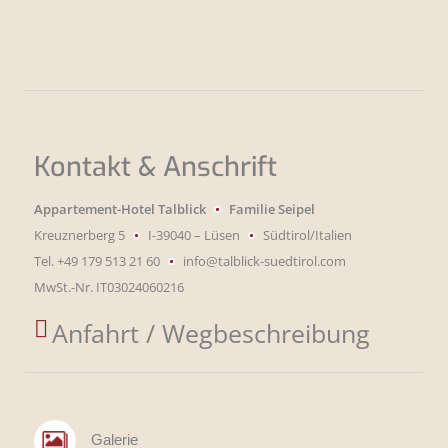
Kontakt & Anschrift
Appartement-Hotel Talblick
Familie Seipel
Kreuznerberg 5
I-39040 – Lüsen
Südtirol/Italien
Tel.
+49 179 513 21 60
info@talblick-suedtirol.com
MwSt.-Nr. IT03024060216

Anfahrt / Wegbeschreibung
Galerie